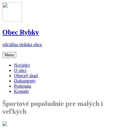
Obec
Rybky
oficiálna stránka obce
Menu
Novinky
O obci
Obecný úrad
Dokumenty
Podujatia
Kontakt
Športové popoludnie pre malých i
veľkých