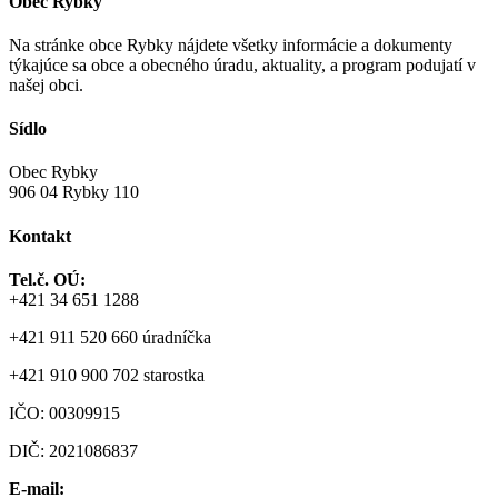
Obec Rybky
Na stránke obce Rybky nájdete všetky informácie a dokumenty
týkajúce sa obce a obecného úradu, aktuality, a program podujatí v
našej obci.
Sídlo
Obec Rybky
906 04 Rybky 110
Kontakt
Tel.č. OÚ:
+421 34 651 1288
+421 911 520 660 úradníčka
+421 910 900 702 starostka
IČO: 00309915
DIČ: 2021086837
E-mail: