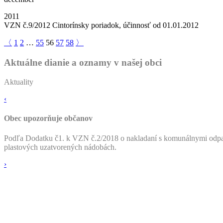
2011
VZN č.9/2012 Cintorínsky poriadok, účinnosť od 01.01.2012
〈
1
2
…
55
56
57
58
〉
Aktuálne dianie a oznamy v našej obci
Aktuality
‹
Obec upozorňuje občanov
Podľa Dodatku č1. k VZN č.2/2018 o nakladaní s komunálnymi odpadm
plastových uzatvorených nádobách.
›