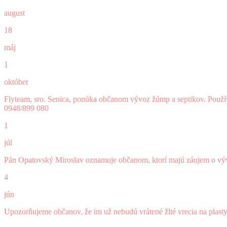
august
18
máj
1
október
Flyteam, sro. Senica, ponúka občanom vývoz žúmp a septikov. Použív
0948/899 080
1
júl
Pán Opatovský Miroslav oznamuje občanom, ktorí majú záujem o vývo
4
jún
Upozorňujeme občanov, že im už nebudú vrátené žlté vrecia na plas