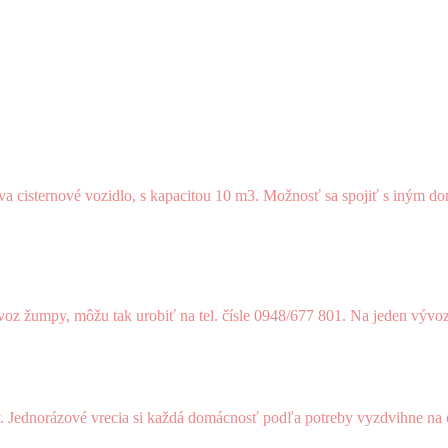
a cisternové vozidlo, s kapacitou 10 m3. Možnosť sa spojiť s iným dom
z žumpy, môžu tak urobiť na tel. čísle 0948/677 801. Na jeden vývoz
ty. Jednorázové vrecia si každá domácnosť podľa potreby vyzdvihne n